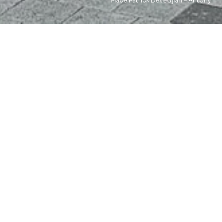
Place Patrick Devedjian – Antony
[PROJETS]
Réalisations majeures
VOIR TOUS LES PROJETS