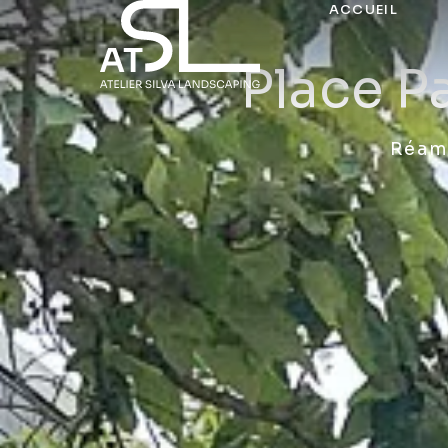
ACCUEIL
Place P
Réamé