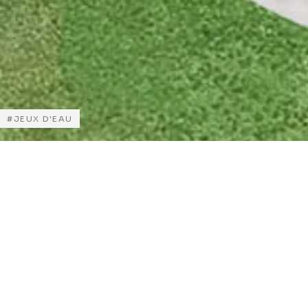
JEUX D'EAU
LIEU :
ANNÉE :
SURFAC
COÛT
E :
TTC :
Villeuneuv
2023
3 035 + 2
1,8 M€
e-la-
(études)
100 m²
Garenne +
Gennevilli
ers (92)